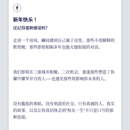
耀中焦点
耀中耀华校友会
新年快乐！
(ENGLISH) PUBLICATIONS
还记得那种感觉吗？
(ENGLISH) CONTACT US
走进一个房间，瞬间感到自己属于这里。那些不用解释的
默契梗。那些即使相隔多年也能无缝衔接的对话。
我们即将在三座城市相聚。三次机会，重逢那些塑造了你
耀中耀华岁月的人——也遇见那些将影响你未来的人。
没有尴尬的寒暄。没有刻意的社交。只有真诚的人、真实
的故事，以及让你真切体会到"校友一生"不只是口号的那
种连接。