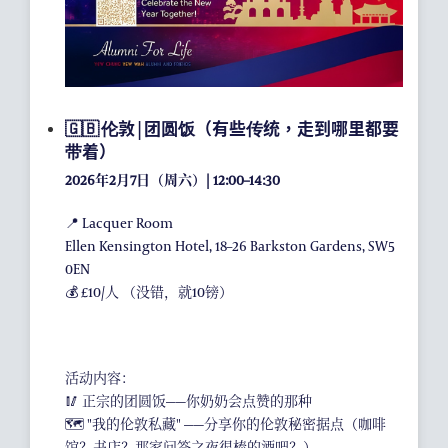
🇬🇧 伦敦 | 团圆饭（有些传统，走到哪里都要
带着）
2026年2月7日（周六）| 12:00–14:30
📍 Lacquer Room
Ellen Kensington Hotel, 18–26 Barkston Gardens, SW5
0EN
💰 £10/人 （没错，就10镑）
活动内容：
🥢 正宗的团圆饭——你奶奶会点赞的那种
🗺️ "我的伦敦私藏" ——分享你的伦敦秘密据点（咖啡
馆？书店？那家问答之夜很棒的酒吧？）