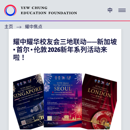
中
主页
耀中焦点
(ENGLISH) YEW CHUNG PEDIGREE
耀中耀华校友会三地联动——新加坡
(ENGLISH) ENRICHMENT PROGRAMMES
• 首尔 • 伦敦 2026新年系列活动来
啦！
支持耀中
特别呜谢
关于耀中教育机构
(ENGLISH) YEW CHUNG YEW WAH NETWORK
(ENGLISH) CHOR HANG EDUCATIONAL RESEARCH
INSTITUTE