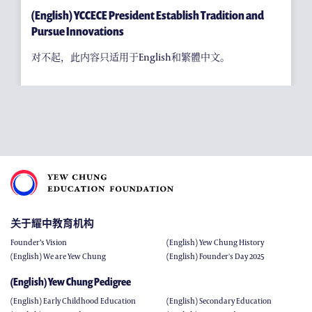
(English) YCCECE President Establish Tradition and
Pursue Innovations
对不起，此内容只适用于English和繁體中文。
关于耀中教育机构
Founder’s Vision
(English) Yew Chung History
(English) We are Yew Chung
(English) Founder's Day 2025
(English) Yew Chung Pedigree
(English) Early Childhood Education
(English) Secondary Education