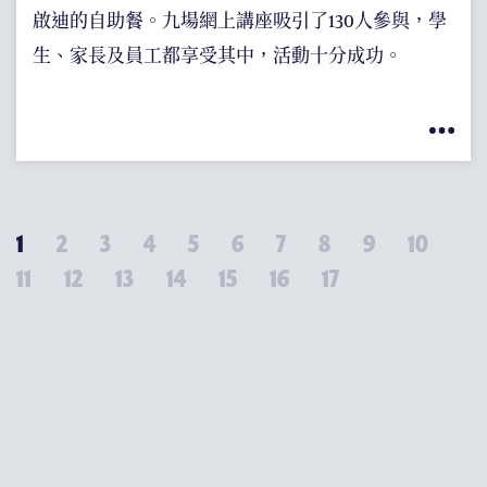
啟迪的自助餐。九場網上講座吸引了130人參與，學
生、家長及員工都享受其中，活動十分成功。
1
2
3
4
5
6
7
8
9
10
11
12
13
14
15
16
17
-->