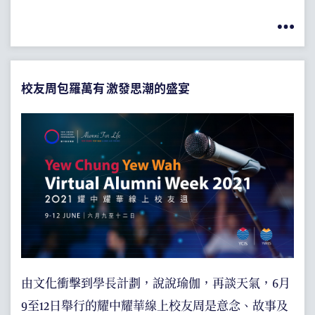
校友周包羅萬有 激發思潮的盛宴
由文化衝擊到學長計劃，說說瑜伽，再談天氣，6月
9至12日舉行的耀中耀華線上校友周是意念、故事及