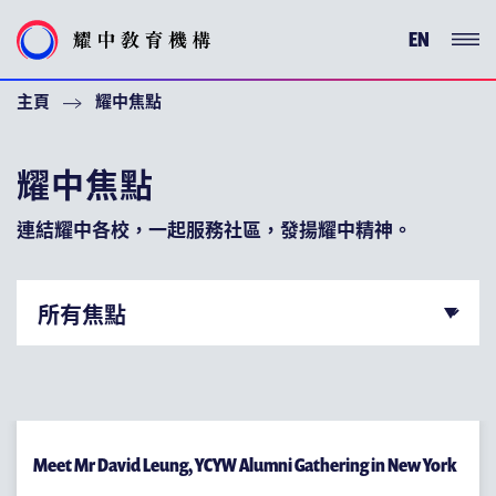
EN
主頁
耀中焦點
耀中系譜
耀中焦點
增益課程
連結耀中各校，一起服務社區，發揚耀中精神。
支持耀中
特別嗚謝
耀中教育機構
耀中耀華版圖
楚珩教育研究所
Meet Mr David Leung, YCYW Alumni Gathering in New York